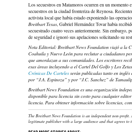
Los secuestros en Matamoros ocurren en un momento en 
secuestros en la ciudad fronteriza de Reynosa. Reciente
activista local que había estado exponiendo las operaci
Breitbart Texas
, Gabriel Hernández Tovar había recibido
secuestrado cuatro veces anteriormente. Sin embargo, po
de seguridad e ignoró sus apelaciones solicitando su rest
Nota Editorial: Breitbart News Foundation viajó a la 
Coahuila y Nuevo León para reclutar a ciudadanos period
que amordazan a sus comunidades. Los escritores recib
esas áreas incluyendo a el Cartel Del Golfo y Los Zet
Crónicas De Carteles
serán publicadas tanto en inglés
por
“J.A. Espinoza” y por “J.C. Sanchez” de Tamaulip
Breitbart News Foundation es una organización independ
disponible para licencia sin costo para cualquier edito
licencia.
Para obtener información sobre licencias, co
The Breitbart News Foundation is an independent non-profit. Al
legitimate publisher with a large audience and that agrees to 