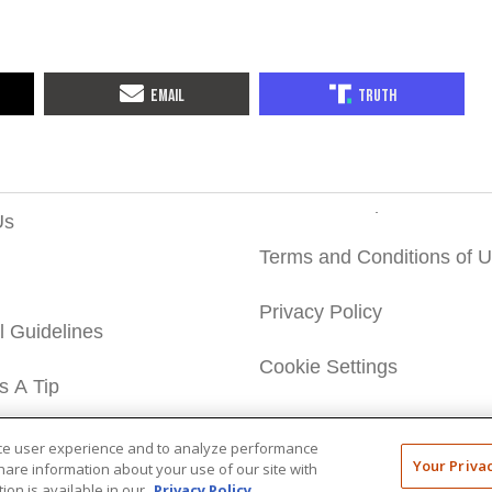
Us
Terms and Conditions of 
Privacy Policy
al Guidelines
Cookie Settings
s A Tip
nce user experience and to analyze performance
Copyright © 2026 Breitbart News Foundation
Your Priva
 share information about your use of our site with
ion is available in our
Privacy Policy.