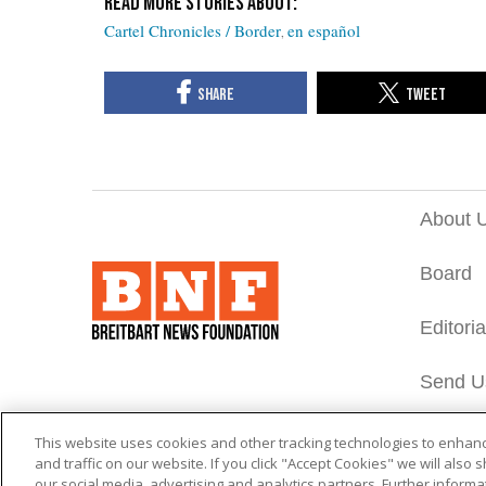
Cartel Chronicles / Border
en español
About 
Board
Editori
Send U
This website uses cookies and other tracking technologies to enha
and traffic on our website. If you click "Accept Cookies" we will also
our social media, advertising and analytics partners. Further informat