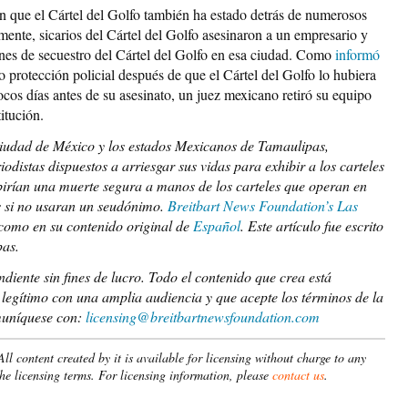
que el Cártel del Golfo también ha estado detrás de numerosos
mente, sicarios del Cártel del Golfo asesinaron a un empresario y
ones de secuestro del Cártel del Golfo en esa ciudad. Como
informó
 protección policial después de que el Cártel del Golfo lo hubiera
cos días antes de su asesinato, un juez mexicano retiró su equipo
itución.
Ciudad de México y los estados Mexicanos de Tamaulipas,
istas dispuestos a arriesgar sus vidas para exhibir a los carteles
irían una muerte segura a manos de los carteles que operan en
as si no usaran un seudónimo.
Breitbart News Foundation’s Las
 como en su contenido original de
Español
.
Este artículo fue escrito
as.
iente sin fines de lucro. Todo el contenido que crea está
r legítimo con una amplia audiencia y que acepte los términos de la
muníquese con:
licensing@breitbartnewsfoundation.com
l content created by it is available for licensing without charge to any
the licensing terms. For licensing information, please
contact us
.