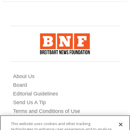
About Us
Board
Editorial Guidelines
Send Us A Tip
Terms and Conditions of Use
Privacy Policy
This website uses cookies and other tracking
Cookie Settings
technologies to enhance user experience and to analyze