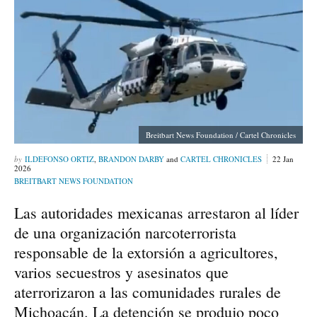
Breitbart News Foundation / Cartel Chronicles
ILDEFONSO ORTIZ
,
BRANDON DARBY
and
CARTEL CHRONICLES
22 Jan
2026
BREITBART NEWS FOUNDATION
Las autoridades mexicanas arrestaron al líder
de una organización narcoterrorista
responsable de la extorsión a agricultores,
varios secuestros y asesinatos que
aterrorizaron a las comunidades rurales de
Michoacán. La detención se produjo poco