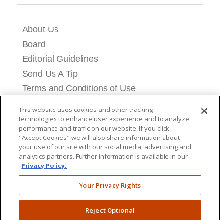
About Us
Board
Editorial Guidelines
Send Us A Tip
Terms and Conditions of Use
Privacy Policy
This website uses cookies and other tracking
Cookie Settings
technologies to enhance user experience and to analyze
performance and traffic on our website. If you click
Contact Us
"Accept Cookies" we will also share information about
Licensing Information
your use of our site with our social media, advertising and
analytics partners. Further information is available in our
Donate
Privacy Policy.
Your Privacy Rights
Reject Optional
Copyright © 2026 Breitbart News Foundation